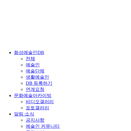
화성예술인DB
전체
예술인
예술단체
생활예술인
DB 등록하기
연계요청
문화예술아카이빙
비디오갤러리
포토갤러리
알림·소식
공지사항
예술인 커뮤니티