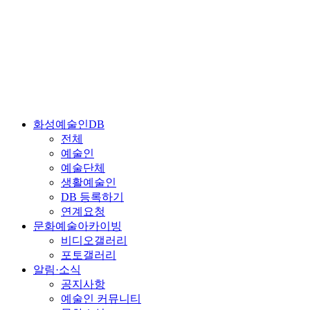
화성예술인DB
전체
예술인
예술단체
생활예술인
DB 등록하기
연계요청
문화예술아카이빙
비디오갤러리
포토갤러리
알림·소식
공지사항
예술인 커뮤니티