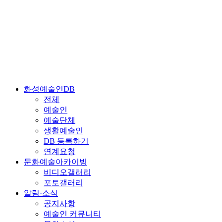
화성예술인DB
전체
예술인
예술단체
생활예술인
DB 등록하기
연계요청
문화예술아카이빙
비디오갤러리
포토갤러리
알림·소식
공지사항
예술인 커뮤니티