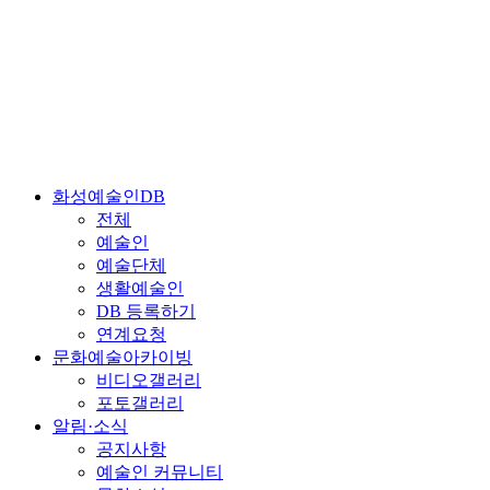
화성예술인DB
전체
예술인
예술단체
생활예술인
DB 등록하기
연계요청
문화예술아카이빙
비디오갤러리
포토갤러리
알림·소식
공지사항
예술인 커뮤니티