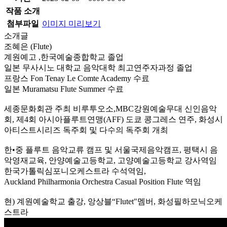
작품 소개
첨부파일
이미지 미리보기
소개글
조혜은 (Flute)
계원예고 ,한국예술종합학교 졸업
일본 무사시노 대학교 음악대학 최고연주자과정 졸업
프랑스 Fon Tenay Le Comte Academy 수료
일본 Muramatsu Flute Summer 수료
세종문화회관 주최 비루투오소,MBC강원예술무대 신인음악
회, 제4회 아시아플루트연맹(AFF) 도쿄 콩그레스 연주, 화성시
아티스트시리즈 독주회 및 다수의 독주회 개최
한•중 플루트 음악교류 캠프 및 서울국제음악캠프, 평택시 음
악영재교육, 안양예술고등학교, 고양예술고등학교 강사역임
한국가톨릭심포니오케스트라 수석역임,
Auckland Philharmonia Orchestra Casual Position Flute 역임
현) 계원예술학교 출강, 앙상블“Flutet"멤버, 화성필하모닉오케
스트라